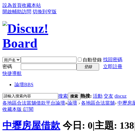
設為首頁
收藏本站
開啟輔助訪問
切換到窄版
找回密碼
自動登錄
密碼
立即註冊
登錄
快捷導航
論壇
BBS
搜索
熱搜:
活動
交友
discuz
搜索
各地區合法當舖借款平台論壇
»
論壇
›
各地區合法當舖
›
中壢房
收藏本版
|
訂閱
中壢房屋借款
今日:
0
|
主題:
138