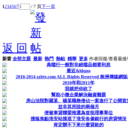
1
2
3
4
5
6
7
/ 7 頁
下一頁
返 回
新窗
全部主題
最新
熱門
熱帖
精華
更多
作者
回復/查看
最後
典噹行一般對非絕噹品都要利息
最近&ldquo
2010-2014 zzbtv.com ALL Rights Reserved 株洲傳
2010年和2011年
我就把你砍了
幫助小微企業解決融資難題
房山法院對羅某、楊某職務侵佔一案進行了公開宣
並非其所說的兩個月
便被車貸聯盟推選為首批理事單位
搜狐焦點淮安站摸底了淮安各傢銀行的房貸情況
肯定辦不下來什麼貸款的