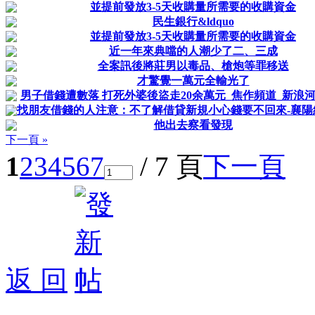
並提前發放3-5天收購量所需要的收購資金
民生銀行&ldquo
並提前發放3-5天收購量所需要的收購資金
近一年來典噹的人潮少了二、三成
全案訊後將莊男以毒品、槍炮等罪移送
才驚覺一萬元全輸光了
男子借錢遭數落 打死外婆後盜走20余萬元_焦作頻道_新浪
找朋友借錢的人注意：不了解借貸新規小心錢要不回來-襄陽
他出去察看發現
下一頁 »
1
2
3
4
5
6
7
/ 7 頁
下一頁
返 回