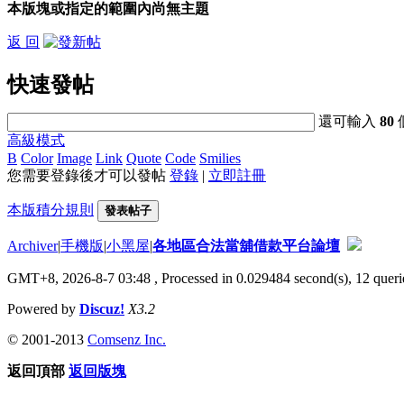
本版塊或指定的範圍內尚無主題
返 回
快速發帖
還可輸入
80
高級模式
B
Color
Image
Link
Quote
Code
Smilies
您需要登錄後才可以發帖
登錄
|
立即註冊
本版積分規則
發表帖子
Archiver
|
手機版
|
小黑屋
|
各地區合法當舖借款平台論壇
GMT+8, 2026-8-7 03:48
, Processed in 0.029484 second(s), 12 querie
Powered by
Discuz!
X3.2
© 2001-2013
Comsenz Inc.
返回頂部
返回版塊