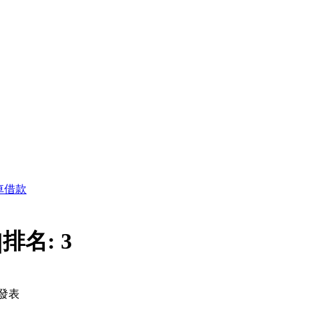
車借款
|
排名:
3
發表