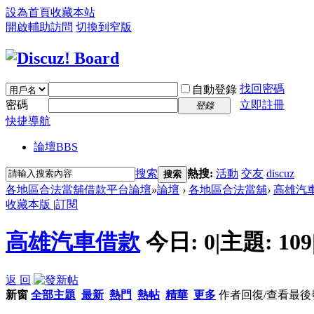
設為首頁
收藏本站
開啟輔助訪問
切換到窄版
找回密碼
自動登錄
密碼
立即註冊
登錄
快捷導航
論壇
BBS
搜索
熱搜:
活動
交友
discuz
搜索
各地區合法當舖借款平台論壇
»
論壇
›
各地區合法當舖
›
高雄汽
收藏本版
|
訂閱
高雄汽車借款
今日:
0
|
主題:
109
返 回
新窗
全部主題
最新
熱門
熱帖
精華
更多
作者
回復/查看
最後