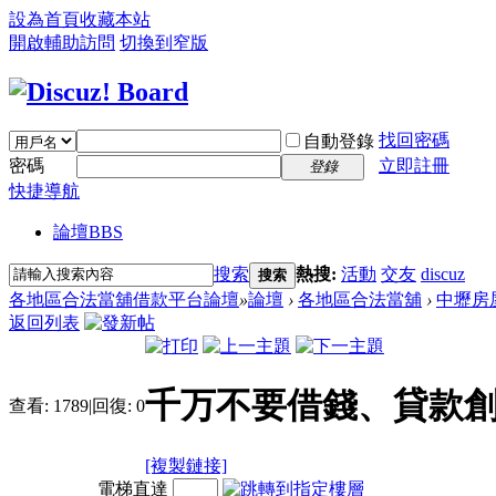
設為首頁
收藏本站
開啟輔助訪問
切換到窄版
找回密碼
自動登錄
密碼
立即註冊
登錄
快捷導航
論壇
BBS
搜索
熱搜:
活動
交友
discuz
搜索
各地區合法當舖借款平台論壇
»
論壇
›
各地區合法當舖
›
中壢房
返回列表
千万不要借錢、貸款
查看:
1789
|
回復:
0
[複製鏈接]
電梯直達