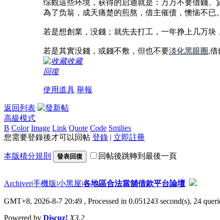
综觀這些环境，获得的启迪就是：万万不要借錢、
為了负翁，成天痛楚的煎熬，借主催债，懊恼不已
若是想創業，没錢；就先去打工，一年挣上几万块
若是其實没錢，或錢不敷，但也不要
淡化黑眼圈
,
收藏
回復
使用道具
舉報
返回列表
高級模式
B
Color
Image
Link
Quote
Code
Smilies
您需要登錄後才可以回帖
登錄
|
立即註冊
本版積分規則
回帖後跳轉到最後一頁
發表回復
Archiver
|
手機版
|
小黑屋
|
各地區合法當舖借款平台論壇
GMT+8, 2026-8-7 20:49
, Processed in 0.051243 second(s), 24 querie
Powered by
Discuz!
X3.2