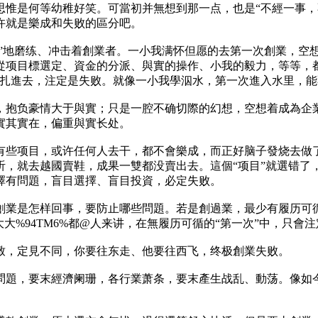
思惟是何等幼稚好笑。可當初并無想到那一点，也是“不經一事，
许就是樂成和失败的區分吧。
暴”地磨练、冲击着創業者。一小我满怀但愿的去第一次創業，
從项目標選定、資金的分派、與實的操作、小我的毅力，等等，
頭扎進去，注定是失败。就像一小我學泅水，第一次進入水里，
，抱负豪情大于與實；只是一腔不确切際的幻想，空想着成為企
實其實在，偏重與實长处。
有些项目，或许任何人去干，都不會樂成，而正好脑子發烧去做
听，就去越國賣鞋，成果一雙都没賣出去。這個“项目”就選错了
擇有問題，盲目選擇、盲目投資，必定失败。
創業是怎样回事，要防止哪些問題。若是創過業，最少有履历可
付大大%94TM6%都@人来讲，在無履历可循的“第一次”中，只會
致，定見不同，你要往东走、他要往西飞，终极創業失败。
問題，要末經濟阑珊，各行業萧条，要末產生战乱、動荡。像如