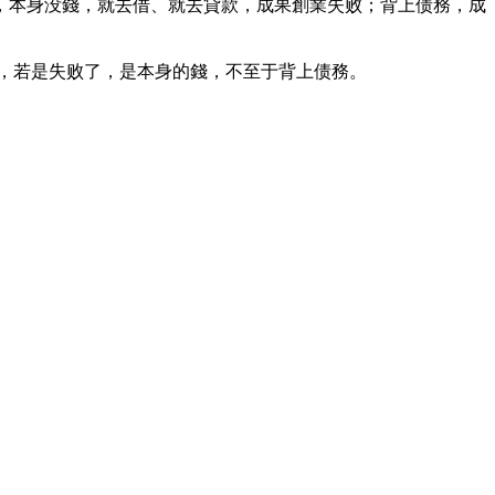
，本身没錢，就去借、就去貸款，成果創業失败；背上债務，成
目，若是失败了，是本身的錢，不至于背上债務。