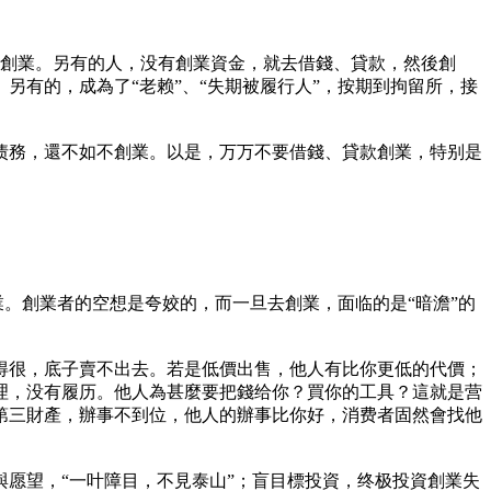
海去創業。另有的人，没有創業資金，就去借錢、貸款，然後創
另有的，成為了“老赖”、“失期被履行人”，按期到拘留所，接
上债務，還不如不創業。以是，万万不要借錢、貸款創業，特别是
業。創業者的空想是夸姣的，而一旦去創業，面临的是“暗澹”的
得很，底子賣不出去。若是低價出售，他人有比你更低的代價；
理，没有履历。他人為甚麼要把錢给你？買你的工具？這就是营
第三財產，辦事不到位，他人的辦事比你好，消费者固然會找他
愿望，“一叶障目，不見泰山”；盲目標投資，终极投資創業失