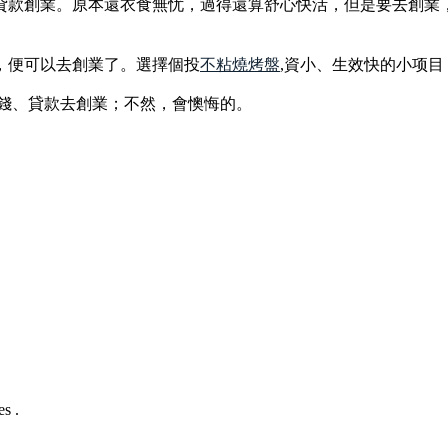
貸款創業。原本還衣食無忧，過得還算舒心快活，但是要去創業
。
，便可以去創業了。選擇個投
不粘燒烤盤
,資小、生效快的小项
借錢、貸款去創業；不然，會懊悔的。
s .