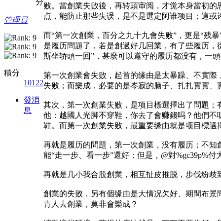
分
败。當創業失败後，再转頭审阅，才觉本身當初的
点，能防止那些失误，是不是選定阿谁项目；這或
管理員
而“第一次創業，百分之九十九會失败”，更是“残
是履历問題了，若是創過好几回業，有了些履历，
斯坐轿頭一回”，甚麼可以遵守的履历都没有，一
積分
第一次創業會失败，起首的缘由是太暴躁、不實際
10122
失败；而樂成，必要的是岑寂的脑子、扎扎實實、
發消
其次，第一次創業失败，是项目標選擇出了問題；
息
他：越國人光脚不穿鞋，你去了會赚錢吗？他們不
鞋。而第一次創業失败，最重要缘由就是项目標選
再就是履历的問題，第一次創業，没有履历；不知
能“走一步、看一步”還好；但是，@對%gc39p%
再就是几小我合股創業，相互扯皮推脱，步伐纷歧
創業的失败，另有個缘由是大情况欠好、期間布景
青人去創業，莫非會樂成？