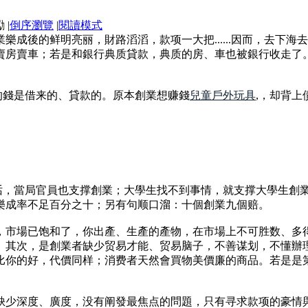
|
倒序瀏覽
|
閱讀模式
樂成後的鲜明亮丽，財路滔滔，款项一大把......因而，去下
房賣車；若是和銀行典质貸款，典质的房、車也被銀行收走了。
的錢是借来的、貸款的。原本創業想赚錢
兒童戶外玩具
,，却背
的话，當局官員也支撑創業；大學生找不到事情，就支撑大學生創
樂成率不足百分之十；另有句顺口溜：十個創業九個赔。
，市場已饱和了，你出產、生產的產物，在市場上不可胜数、多
。其次，是創業者缺少贸易才能、贸易脑子，不善谋划，不懂辦
比你的好，代價同样；消费者天然會買物美價廉的商品。若是是
缺少深度、廣度，没有阐發最焦点的問題，只有寻求款项的豪情與