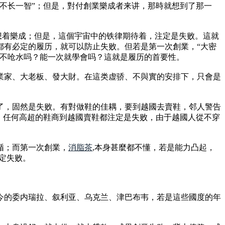
不长一智”；但是，對付創業樂成者来讲，那時就想到了那一
空想着樂成；但是，這個宇宙中的铁律期待着，注定是失败。這就
都有必定的履历，就可以防止失败。但若是第一次創業，“大密
能不呛水吗？能一次就學會吗？這就是履历的首要性。
業家、大老板、發大財。在這类虚骄、不與實的安排下，只會是
了，固然是失败。有對做鞋的佳耦，要到越國去賣鞋，邻人警告
，任何高超的鞋商到越國賣鞋都注定是失败，由于越國人從不穿
循；而第一次創業，
消脂茶
,本身甚麼都不懂，若是能力凸起，
注定失败。
今的委内瑞拉、叙利亚、乌克兰、津巴布韦，若是這些國度的年