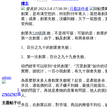
樓主
發表於 2023-5-8 17:58:39
|
只看該作者
創業，是布满空想的，特别對付年青人；遐想着創業
業；成果，創業失败，没赚到錢，欠下一屁股债，賣
管拘留。
創業失
539抓牌
,败，不是很可骇；可骇的是：創業
第一次創業；由于，触及創業，有两条铁律：
1、百分之九十的創業會失败；
2、第一次創業，百分之九十九會失败。
咱們經常可以听到“全民創業”、“万眾創業”如许
實際。据统计，一百小我創業，有九十個會失败，
admin
為甚麼那末多人會創業失败呢？起首，是產能多余
并且，過低價的话，底子赚不到錢，最後只能退出
1
销的問題了。再就是產物的质量有問題，他人的貨
萬
2765
2767
人。
主題
帖子
積
并且，在創業以前，對市場、商品的阐發不到位，