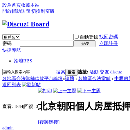
設為首頁
收藏本站
開啟輔助訪問
切換到窄版
找回密碼
自動登錄
密碼
立即註冊
登錄
快捷導航
論壇
BBS
搜索
熱搜:
活動
交友
discuz
搜索
各地區合法當舖借款平台論壇
»
論壇
›
各地區合法當舖
›
中壢房
返回列表
北京朝阳個人房屋抵
查看:
1844
|
回復:
0
[複製鏈接]
admin