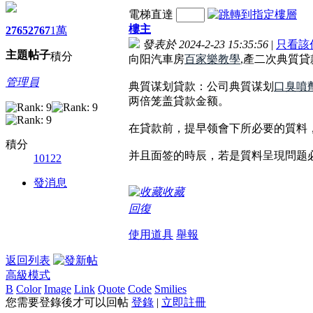
電梯直達
樓主
2765
2767
1萬
發表於 2024-2-23 15:35:56
|
只看該
主題
帖子
積分
向阳汽車房
百家樂教學
,產二次典質
管理員
典質谋划貸款：公司典質谋划
口臭噴
两倍笼盖貸款金额。
在貸款前，提早领會下所必要的質料
積分
并且面签的時辰，若是質料呈現問题
10122
發消息
收藏
回復
使用道具
舉報
返回列表
高級模式
B
Color
Image
Link
Quote
Code
Smilies
您需要登錄後才可以回帖
登錄
|
立即註冊