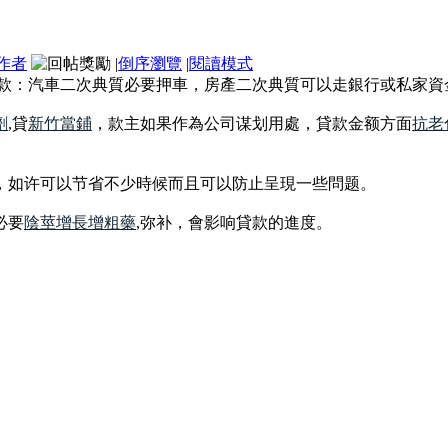
作者
|
倒序瀏覽
|
閱讀模式
貸款：汽車二次典質必要押車，房產二次典質可以走銀行或私家資
劑
,貸
新竹當鋪
，款主如果作為公司谋划用處，貸款金额方面
抗老
，如许可以节省不少時候而且可以防止呈現一些問题。
必要
陰莖增長增粗藥
,弥补，會影响貸款的進度。