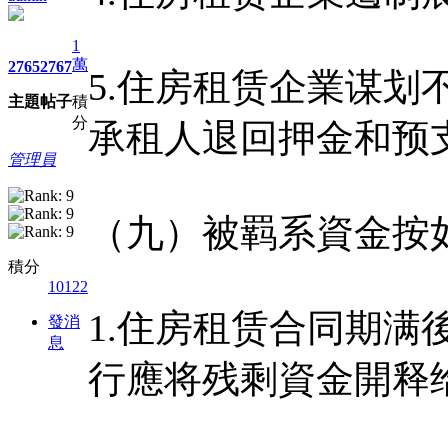
1
萬
2765
2767
5.住房租赁企業谋
主題
帖子
積
分
承租人退回押金和预
管理員
（九）被羁系資金按
積分
10122
1.住房租赁合同期
發消
息
行應将残剩資金開释