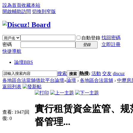
設為首頁
收藏本站
開啟輔助訪問
切換到窄版
找回密碼
自動登錄
密碼
立即註冊
登錄
快捷導航
論壇
BBS
搜索
熱搜:
活動
交友
discuz
搜索
各地區合法當舖借款平台論壇
»
論壇
›
各地區合法當舖
›
中壢房
返回列表
實行租赁資金监管、规
查看:
1947
|
回
復:
0
督管理...