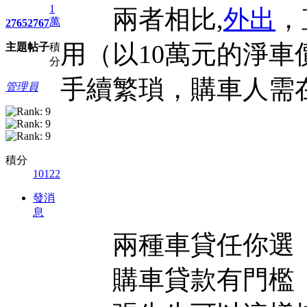
1
兩者相比,
外出
，
萬
2765
2767
用（以10萬元的淨車
主題
帖子
積
分
手續繁瑣，購車人需
管理員
積分
10122
發消
息
兩種車貸任你選
購車貸款有門檻