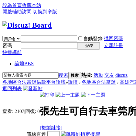
設為首頁
收藏本站
開啟輔助訪問
切換到窄版
找回密碼
自動登錄
密碼
立即註冊
登錄
快捷導航
論壇
BBS
搜索
熱搜:
活動
交友
discuz
搜索
各地區合法當舖借款平台論壇
»
論壇
›
各地區合法當舖
›
高雄汽
返回列表
張先生可自行去車筦
查看:
2107
|
回復:
0
[複製鏈接]
電梯直達