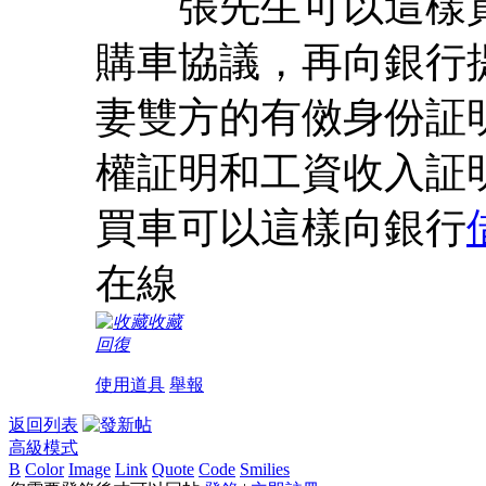
張先生可以這樣買
購車協議，再向銀行
妻雙方的有傚身份証
權証明和工資收入証
買車可以這樣向銀行
在線
收藏
回復
使用道具
舉報
返回列表
高級模式
B
Color
Image
Link
Quote
Code
Smilies